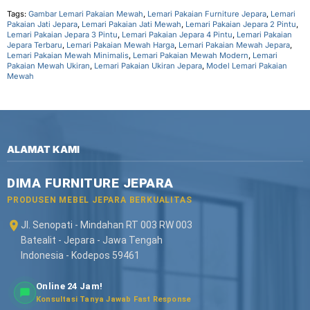
Tags:
Gambar Lemari Pakaian Mewah
,
Lemari Pakaian Furniture Jepara
,
Lemari
Pakaian Jati Jepara
,
Lemari Pakaian Jati Mewah
,
Lemari Pakaian Jepara 2 Pintu
,
Lemari Pakaian Jepara 3 Pintu
,
Lemari Pakaian Jepara 4 Pintu
,
Lemari Pakaian
Jepara Terbaru
,
Lemari Pakaian Mewah Harga
,
Lemari Pakaian Mewah Jepara
,
Lemari Pakaian Mewah Minimalis
,
Lemari Pakaian Mewah Modern
,
Lemari
Pakaian Mewah Ukiran
,
Lemari Pakaian Ukiran Jepara
,
Model Lemari Pakaian
Mewah
ALAMAT KAMI
DIMA FURNITURE JEPARA
PRODUSEN MEBEL JEPARA BERKUALITAS
Jl. Senopati - Mindahan RT 003 RW 003
Batealit - Jepara - Jawa Tengah
Indonesia - Kodepos 59461
Online 24 Jam!
Konsultasi Tanya Jawab Fast Response