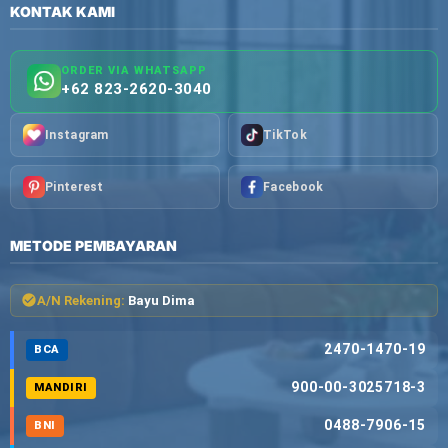
KONTAK KAMI
ORDER VIA WHATSAPP
+62 823-2620-3040
Instagram
TikTok
Pinterest
Facebook
METODE PEMBAYARAN
A/N Rekening:
Bayu Dima
2470-1470-19
BCA
900-00-3025718-3
MANDIRI
0488-7906-15
BNI