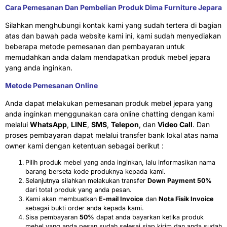
Cara Pemesanan Dan Pembelian Produk Dima Furniture Jepara
Silahkan menghubungi kontak kami yang sudah tertera di bagian
atas dan bawah pada website kami ini, kami sudah menyediakan
beberapa metode pemesanan dan pembayaran untuk
memudahkan anda dalam mendapatkan produk mebel jepara
yang anda inginkan.
Metode Pemesanan Online
Anda dapat melakukan pemesanan produk mebel jepara yang
anda inginkan menggunakan cara online chatting dengan kami
melalui
WhatsApp
,
LINE
,
SMS
,
Telepon
, dan
Video Call
. Dan
proses pembayaran dapat melalui transfer bank lokal atas nama
owner kami dengan ketentuan sebagai berikut :
Pilih produk mebel yang anda inginkan, lalu informasikan nama
barang berseta kode produknya kepada kami.
Selanjutnya silahkan melakukan transfer
Down Payment 50%
dari total produk yang anda pesan.
Kami akan membuatkan
E-mail Invoice
dan
Nota Fisik Invoice
sebagai bukti order anda kepada kami.
Sisa pembayaran
50%
dapat anda bayarkan ketika produk
mebel yang anda pesan sudah selesai siap kirim dan anda sudah