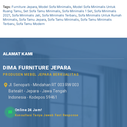
Tags:
Furniture Jepara
,
Model Sofa Minimalis
,
Model Sofa Minimalis Untuk
Ruang Tamu
,
Set Sofa Tamu Minimalis
,
Sofa Minimalis 1 Set
,
Sofa Minimalis
2021
,
Sofa Minimalis Jati
,
Sofa Minimalis Terbaru
,
Sofa Minimalis Untuk Rumah
Minimalis
,
Sofa Tamu Jepara
,
Sofa Tamu Minimalis
,
Sofa Tamu Minimalis
Terbaru
,
Sofa Tamu Modern
ALAMAT KAMI
DIMA FURNITURE JEPARA
PRODUSEN MEBEL JEPARA BERKUALITAS
Jl. Senopati - Mindahan RT 003 RW 003
Batealit - Jepara - Jawa Tengah
Indonesia - Kodepos 59461
Online 24 Jam!
Konsultasi Tanya Jawab Fast Response