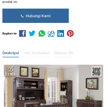
produk ini.
Hubungi Kami
Bagikan ke
Deskripsi
Info Tambahan
Diskusi (0)