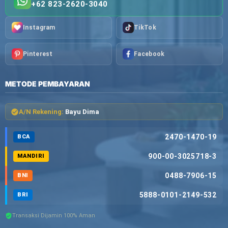
+62 823-2620-3040
Instagram
TikTok
Pinterest
Facebook
METODE PEMBAYARAN
A/N Rekening:
Bayu Dima
2470-1470-19
BCA
900-00-3025718-3
MANDIRI
0488-7906-15
BNI
5888-0101-2149-532
BRI
Transaksi Dijamin 100% Aman