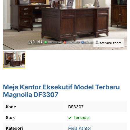
activate zoom
Meja Kantor Eksekutif Model Terbaru
Magnolia DF3307
Kode
DF3307
Stok
Tersedia
Kategori
Meja Kantor