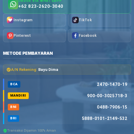
ORDER VIA WHATSAPP
+62 823-2620-3040
Instagram
TikTok
Pinterest
Facebook
METODE PEMBAYARAN
A/N Rekening:
Bayu Dima
2470-1470-19
BCA
900-00-3025718-3
MANDIRI
0488-7906-15
BNI
5888-0101-2149-532
BRI
Transaksi Dijamin 100% Aman