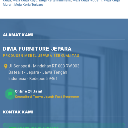
Kerja
,
Meja Kerja Kayu
,
Meja Kerja Minimalis
,
Meja Kerja Modern
,
Meja Kerja
Murah
,
Meja Kerja Terbaru
ALAMAT KAMI
DIMA FURNITURE JEPARA
PRODUSEN MEBEL JEPARA BERKUALITAS
Jl. Senopati - Mindahan RT 003 RW 003
Batealit - Jepara - Jawa Tengah
Indonesia - Kodepos 59461
Online 24 Jam!
Konsultasi Tanya Jawab Fast Response
KONTAK KAMI