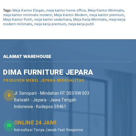
Tags:
Meja Kantor Elegan
,
meja kantor home office
,
Meja Kantor Minimalis
,
meja kantor minimalis modern
,
Meja Kantor Modern
,
meja kantor premium
,
Meja Kantor Putih
,
meja kantor sederhana
,
Meja Kerja Minimalis
,
meja kerja
modern minimalis
,
meja kerja premium
,
meja kerja putih
ALAMAT WAREHOUSE
DIMA FURNITURE JEPARA
PRODUSEN MEBEL JEPARA BERKUALITAS
Jl. Senopati - Mindahan RT 003 RW 003
Batealit - Jepara - Jawa Tengah
Indonesia - Kodepos 59461
ONLINE 24 JAM!
Konsultasi Tanya Jawab Fast Response