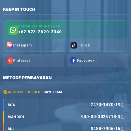
KEEP IN TOUCH
ORDER VIA WHATSAPP
+62 823-2620-3040
Instagram
TikTok
Pinterest
Facebook
METODE PEMBAYARAN
ACCOUNT HOLDER -
BAYU DIMA
2470-1470-19
BCA
900-00-3025718-3
MANDIRI
0488-7906-15
BNI