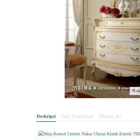
cl
Deskripsi
Info Tambahan
Diskusi (0)