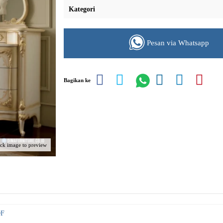
Kategori
Pesan via Whatsapp
Bagikan ke
ick image to preview