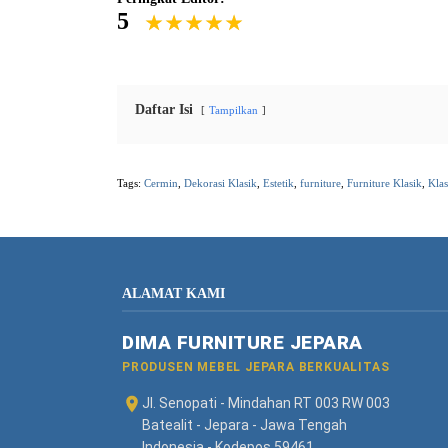
5
Daftar Isi
Tampilkan
Tags:
Cermin
,
Dekorasi Klasik
,
Estetik
,
furniture
,
Furniture Klasik
,
Klas
ALAMAT KAMI
DIMA FURNITURE JEPARA
PRODUSEN MEBEL JEPARA BERKUALITAS
Jl. Senopati - Mindahan RT 003 RW 003
Batealit - Jepara - Jawa Tengah
Indonesia - Kodepos 59461