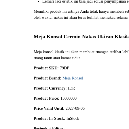
Lemari laci estetik ini bisa jadi solusi penyimpanan s
Memiliki produk ini artinya Anda tidak hanya membeli se
oleh waktu, nakas ini akan terus terlihat memukau selama
Meja Konsol Cermin Nakas Ukiran Klasik
Meja konsol klasik ini akan membuat ruangan terlihat leb
ruang tamu atau kamar tidur.
Product SKU:
79DF
Product Brand:
Meja Konsol
Product Currency:
IDR
Product Price:
15000000
Price Valid Until:
2027-09-06
Product In-Stock:
InStock
Peringkat Editor: