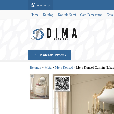
Whatsapp
Home
Katalog
Kontak Kami
Cara Pemesanan
Cara
Kategori Produk
Beranda
»
Meja
»
Meja Konsol
»
Meja Konsol Cermin Nakas 