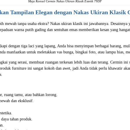
Meja Konsol Cermin
Nakas Ukiran Klasik Estetik 79DF
kan Tampilan Elegan dengan
Nakas Ukiran
Klasik 
h mewah tanpa usaha ekstra? Nakas ukiran klasik ini jawabannya. Desainnya 
erpaduan warna putih gading dan sentuhan emas memberikan kesan yang hangat
ngkapi dengan tiga laci yang lapang, Anda bisa menyimpan berbagai barang, mul
a Anda manfaatkan untuk meletakkan vas bunga, bingkai foto, atau lampu hias,
ingkai yang serasi, membuat ruangan terkesan lebih luas dan terang. Cermin ini
produk furniture ini sangat kokoh dan awet, jadi Anda tidak perlu khawatir akan
a.
r, ruang tamu, atau bahkan lorong.
mewah dan eksklusif.
stetika.
 daya tahan produk.
an.