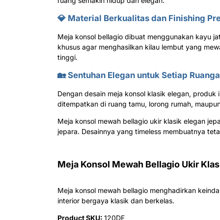
ruang semakin hidup dan elegan.
💎 Material Berkualitas dan Finishing P
Meja konsol bellagio dibuat menggunakan kayu jati
khusus agar menghasilkan kilau lembut yang mewah 
tinggi.
🏡 Sentuhan Elegan untuk Setiap Ruang
Dengan desain meja konsol klasik elegan, produk i
ditempatkan di ruang tamu, lorong rumah, maupu
Meja konsol mewah bellagio ukir klasik elegan je
jepara. Desainnya yang timeless membuatnya teta
Meja Konsol Mewah Bellagio Ukir Klas
Meja konsol mewah bellagio menghadirkan keindah
interior bergaya klasik dan berkelas.
Product SKU:
120DF