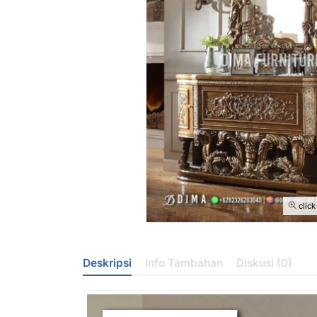
click
Deskripsi
Info Tambahan
Diskusi (0)