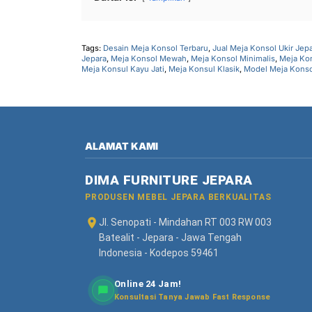
Tags:
Desain Meja Konsol Terbaru
,
Jual Meja Konsol Ukir Jep
Jepara
,
Meja Konsol Mewah
,
Meja Konsol Minimalis
,
Meja Ko
Meja Konsul Kayu Jati
,
Meja Konsul Klasik
,
Model Meja Konso
ALAMAT KAMI
DIMA FURNITURE JEPARA
PRODUSEN MEBEL JEPARA BERKUALITAS
Jl. Senopati - Mindahan RT 003 RW 003
Batealit - Jepara - Jawa Tengah
Indonesia - Kodepos 59461
Online 24 Jam!
Konsultasi Tanya Jawab Fast Response