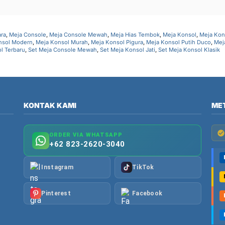
ara
,
Meja Console
,
Meja Console Mewah
,
Meja Hias Tembok
,
Meja Konsol
,
Meja Kon
nsol Modern
,
Meja Konsol Murah
,
Meja Konsol Pigura
,
Meja Konsol Putih Duco
,
Mej
l Terbaru
,
Set Meja Console Mewah
,
Set Meja Konsol Jati
,
Set Meja Konsol Klasik
KONTAK KAMI
ME
ORDER VIA WHATSAPP
+62 823-2620-3040
Instagram
TikTok
Pinterest
Facebook