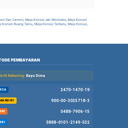
sol Dan Cermin
,
Meja Konsol Jati Minimalis
,
Meja Konsol
a Konsol Ruang Tamu
,
Meja Konsol Terbaru
,
Meja Konsul
,
TODE PEMBAYARAN
A/N Rekening:
Bayu Dima
2470-1470-19
BCA
900-00-3025718-3
MANDIRI
0488-7906-15
BNI
5888-0101-2149-532
BRI