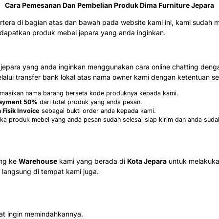
Cara Pemesanan Dan Pembelian Produk Dima Furniture Jepara
rtera di bagian atas dan bawah pada website kami ini, kami sud
patkan produk mebel jepara yang anda inginkan.
epara yang anda inginkan menggunakan cara online chatting denga
alui transfer bank lokal atas nama owner kami dengan ketentuan seb
formasikan nama barang berseta kode produknya kepada kami.
ayment 50%
dari total produk yang anda pesan.
 Fisik Invoice
sebagai bukti order anda kepada kami.
ka produk mebel yang anda pesan sudah selesai siap kirim dan anda suda
ung ke
Warehouse
kami yang berada di
Kota Jepara
untuk melakuka
langsung di tempat kami juga.
aat ingin memindahkannya.