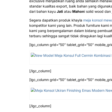
exclusive menjadikan ruang anda semakin menaw
standar kualitas export, baik bahan yang digunak
dari bahan kayu
Jati
atau
Mahon
i solid wood da
Segera dapatkan produk khayla
meja konsol mew
kompetitor kami yang lain. Produk furniture kami me
kami yang berpengalaman dalam bidang pembuatan
terbaru sehingga sangat tidak diragukan lagi kuali
[lgc_column grid=”50″ tablet_grid=”50″ mobile_gri
[/lgc_column]
[lgc_column grid=”50″ tablet_grid=”50″ mobile_gri
[/lgc_column]