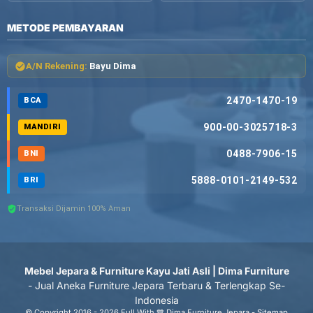
METODE PEMBAYARAN
A/N Rekening:
Bayu Dima
2470-1470-19
BCA
900-00-3025718-3
MANDIRI
0488-7906-15
BNI
5888-0101-2149-532
BRI
Transaksi Dijamin 100% Aman
Mebel Jepara & Furniture Kayu Jati Asli | Dima Furniture
- Jual Aneka Furniture Jepara Terbaru & Terlengkap Se-
Indonesia
© Copyright 2016 - 2026 Full With 💙 Dima Furniture Jepara -
Sitemap