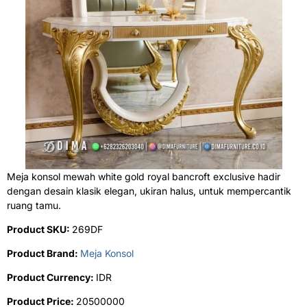
Meja konsol mewah white gold royal bancroft exclusive hadir
dengan desain klasik elegan, ukiran halus, untuk mempercantik
ruang tamu.
Product SKU:
269DF
Product Brand:
Meja Konsol
Product Currency:
IDR
Product Price:
20500000