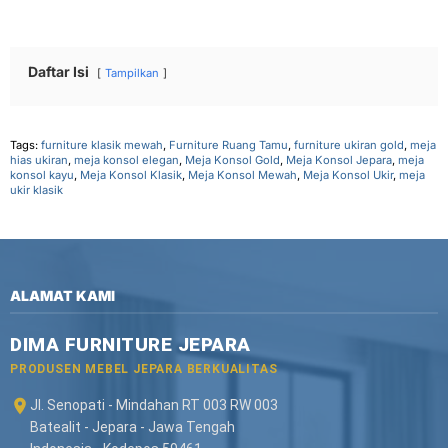
Daftar Isi
Tampilkan
Tags:
furniture klasik mewah
,
Furniture Ruang Tamu
,
furniture ukiran gold
,
meja
hias ukiran
,
meja konsol elegan
,
Meja Konsol Gold
,
Meja Konsol Jepara
,
meja
konsol kayu
,
Meja Konsol Klasik
,
Meja Konsol Mewah
,
Meja Konsol Ukir
,
meja
ukir klasik
ALAMAT KAMI
DIMA FURNITURE JEPARA
PRODUSEN MEBEL JEPARA BERKUALITAS
Jl. Senopati - Mindahan RT 003 RW 003
Batealit - Jepara - Jawa Tengah