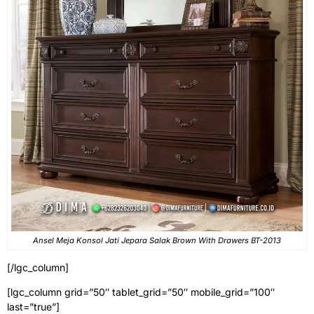
Ansel Meja Konsol Jati Jepara Salak Brown With Drawers BT-2013
[/lgc_column]
[lgc_column grid=”50″ tablet_grid=”50″ mobile_grid=”100″
last=”true”]