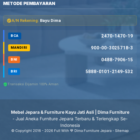
METODE PEMBAYARAN
A/N Rekening:
Bayu Dima
2470-1470-19
BCA
900-00-3025718-3
MANDIRI
0488-7906-15
BNI
5888-0101-2149-532
BRI
Transaksi Dijamin 100% Aman
Mebel Jepara & Furniture Kayu Jati Asli | Dima Furniture
- Jual Aneka Furniture Jepara Terbaru & Terlengkap Se-
Indonesia
© Copyright 2016 - 2026 Full With 💙 Dima Furniture Jepara -
Sitemap