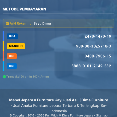
METODE PEMBAYARAN
A/N Rekening:
Bayu Dima
2470-1470-19
BCA
900-00-3025718-3
MANDIRI
0488-7906-15
BNI
5888-0101-2149-532
BRI
Transaksi Dijamin 100% Aman
Mebel Jepara & Furniture Kayu Jati Asli | Dima Furniture
- Jual Aneka Furniture Jepara Terbaru & Terlengkap Se-
Indonesia
© Copyright 2016 - 2026 Full With 💙 Dima Furniture Jepara -
Sitemap