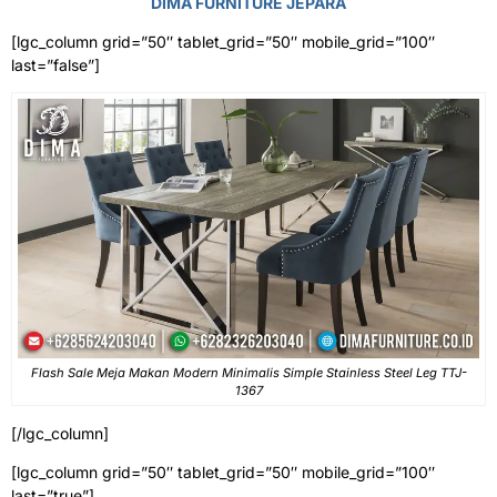
DIMA FURNITURE JEPARA
[lgc_column grid=”50″ tablet_grid=”50″ mobile_grid=”100″
last=”false”]
Flash Sale Meja Makan Modern Minimalis Simple Stainless Steel Leg TTJ-
1367
[/lgc_column]
[lgc_column grid=”50″ tablet_grid=”50″ mobile_grid=”100″
last=”true”]