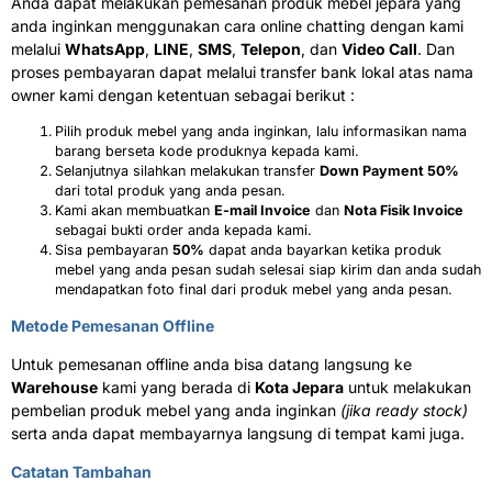
Anda dapat melakukan pemesanan produk mebel jepara yang
anda inginkan menggunakan cara online chatting dengan kami
melalui
WhatsApp
,
LINE
,
SMS
,
Telepon
, dan
Video Call
. Dan
proses pembayaran dapat melalui transfer bank lokal atas nama
owner kami dengan ketentuan sebagai berikut :
Pilih produk mebel yang anda inginkan, lalu informasikan nama
barang berseta kode produknya kepada kami.
Selanjutnya silahkan melakukan transfer
Down Payment 50%
dari total produk yang anda pesan.
Kami akan membuatkan
E-mail Invoice
dan
Nota Fisik Invoice
sebagai bukti order anda kepada kami.
Sisa pembayaran
50%
dapat anda bayarkan ketika produk
mebel yang anda pesan sudah selesai siap kirim dan anda sudah
mendapatkan foto final dari produk mebel yang anda pesan.
Metode Pemesanan Offline
Untuk pemesanan offline anda bisa datang langsung ke
Warehouse
kami yang berada di
Kota Jepara
untuk melakukan
pembelian produk mebel yang anda inginkan
(jika ready stock)
serta anda dapat membayarnya langsung di tempat kami juga.
Catatan Tambahan