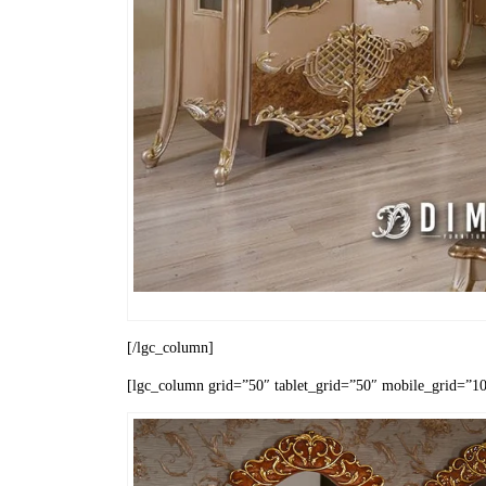
[/lgc_column]
[lgc_column grid=”50″ tablet_grid=”50″ mobile_grid=”100