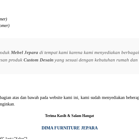
mer)
tomer)
produk
Mebel Jepara
di tempat kami karena kami menyediakan berbagai 
esan produk
Custom Desain
yang sesuai dengan kebutuhan rumah dan s
i bagian atas dan bawah pada website kami ini, kami sudah menyediakan beb
nginkan.
Terima Kasih & Salam Hangat
DIMA FURNITURE JEPARA
″ last=”false”]