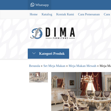
Whatsapp
Home
Katalog
Kontak Kami
Cara Pemesanan
Cara
Kategori Produk
Beranda
»
Set Meja Makan
»
Meja Makan Mewah
»
Meja Ma