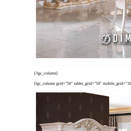
[/lgc_column]
[lgc_column grid=”50″ tablet_grid=”50″ mobile_grid=”100