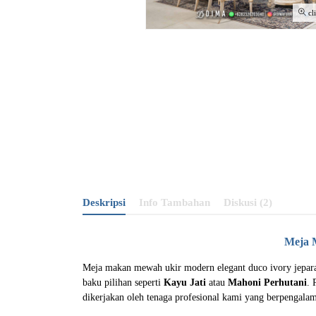
cl
Deskripsi
Info Tambahan
Diskusi (2)
Meja 
Meja makan mewah ukir modern elegant duco ivory jepara
baku pilihan seperti
Kayu Jati
atau
Mahoni Perhutani
. 
dikerjakan oleh tenaga profesional kami yang berpengala