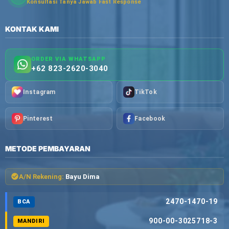
Konsultasi Tanya Jawab Fast Response
KONTAK KAMI
ORDER VIA WHATSAPP
+62 823-2620-3040
Instagram
TikTok
Pinterest
Facebook
METODE PEMBAYARAN
A/N Rekening:
Bayu Dima
2470-1470-19
BCA
900-00-3025718-3
MANDIRI