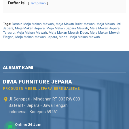
Daftar Isi
Tampilkan
Tags:
Desain Meja Makan Mewah
,
Meja Makan Bulat Mewah
,
Meja Makan Jati
Jepara
,
Meja Makan Jepara
,
Meja Makan Jepara Mewah
,
Meja Makan Jepara
Terbaru
,
Meja Makan Mewah
,
Meja Makan Mewah Duco
,
Meja Makan Mewah
Elegan
,
Meja Makan Mewah Jepara
,
Model Meja Makan Mewah
ALAMAT KAMI
DIMA FURNITURE JEPARA
PRODUSEN MEBEL JEPARA BERKUALITAS
Jl. Senopati - Mindahan RT 003 RW 003
Batealit - Jepara - Jawa Tengah
Indonesia - Kodepos 59461
Online 24 Jam!