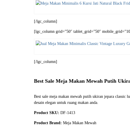
[/lgc_column]
[lgc_column grid=”50″ tablet_grid=”50″ mobile_grid=”100
[/lgc_column]
Best Sale Meja Makan Mewah Putih Ukira
Best sale meja makan mewah putih ukiran jepara classic l
desain elegan untuk ruang makan anda.
Product SKU:
DF-1413
Product Brand:
Meja Makan Mewah