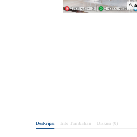
cl
Deskripsi
Info Tambahan
Diskusi (0)