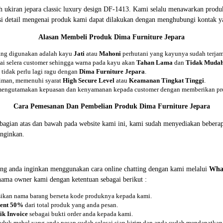
 ukiran jepara classic luxury design DF-1413. Kami selalu menawarkan produk 
i detail mengenai produk kami dapat dilakukan dengan menghubungi kontak ya
Alasan Membeli Produk Dima Furniture Jepara
yang digunakan adalah kayu
Jati
atau
Mahoni
perhutani yang kayunya sudah terja
uai selera customer sehingga warna pada kayu akan
Tahan Lama
dan
Tidak Mudah
tidak perlu lagi ragu dengan
Dima Furniture Jepara
.
riman, memenuhi syarat
High Secure Level
atau
Keamanan Tingkat Tinggi
.
 mengutamakan kepuasan dan kenyamanan kepada customer dengan memberikan pro
Cara Pemesanan Dan Pembelian Produk Dima Furniture Jepara
i bagian atas dan bawah pada website kami ini, kami sudah menyediakan beb
nginkan.
ng anda inginkan menggunakan cara online chatting dengan kami melalui
Wha
 nama owner kami dengan ketentuan sebagai berikut :
asikan nama barang berseta kode produknya kepada kami.
ent 50%
dari total produk yang anda pesan.
ik Invoice
sebagai bukti order anda kepada kami.