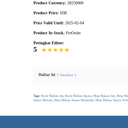
Product Currency:
28250000
Product Price:
IDR
Price Valid Until:
2025-02-04
Product In-Stock:
PreOrder
Peringkat Editor:
5
Daftar Isi
Tampilkan
Tags:
Kursi Makan Jati
,
Kursi Makan Jepara
,
Meja Makan Jati
,
Meja Mak
Jepara Mewah
,
Meja Makan Jepara Minimalis
,
Meja Makan Jepara Terb