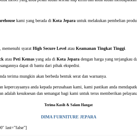
oduk mebel yang anda pesan sudah selesai siap kirim dan anda sudah mendapatkan 
rehouse
kami yang berada di
Kota Jepara
untuk melakukan pembelian produ
n, memenuhi syarat
High Secure Level
atau
Keamanan Tingkat Tinggi
.
ck
atau
Peti Kemas
yang ada di
Kota Jepara
dengan harga yang terjangkau da
angannya dapat di bantu dari pihak ekspedisi.
 anda terima mungkin akan berbeda bentuk serat dan warnanya.
n kepercayaanya anda kepada perusahaan kami, kami pastikan anda mendapatkan
gan adalah kesuksesan dan semangat bagi kami untuk terus memberikan pelayan
Terima Kasih & Salam Hangat
DIMA FURNITURE JEPARA
″ last=”false”]