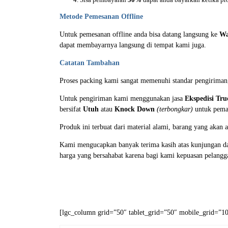
Sisa pembayaran
50%
dapat anda bayarkan ketika pr
Metode Pemesanan Offline
Untuk pemesanan offline anda bisa datang langsung ke
Wa
dapat membayarnya langsung di tempat kami juga.
Catatan Tambahan
Proses packing kami sangat memenuhi standar pengirima
Untuk pengiriman kami menggunakan jasa
Ekspedisi Tru
bersifat
Utuh
atau
Knock Down
(terbongkar)
untuk pemas
Produk ini terbuat dari material alami, barang yang akan
Kami mengucapkan banyak terima kasih atas kunjungan da
harga yang bersahabat karena bagi kami kepuasan pelang
[lgc_column grid=”50″ tablet_grid=”50″ mobile_grid=”100