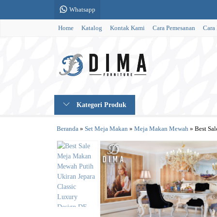
Whatsapp
Home
Katalog
Kontak Kami
Cara Pemesanan
Cara
Kategori Produk
Beranda
»
Set Meja Makan
»
Meja Makan Mewah
»
Best Sa