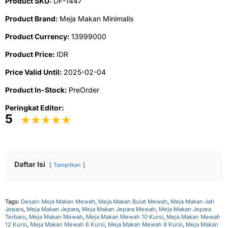
Product SKU:
DF-1447
Product Brand:
Meja Makan Minimalis
Product Currency:
13999000
Product Price:
IDR
Price Valid Until:
2025-02-04
Product In-Stock:
PreOrder
Peringkat Editor:
5
Daftar Isi
Tampilkan
Tags:
Desain Meja Makan Mewah
,
Meja Makan Bulat Mewah
,
Meja Makan Jati
Jepara
,
Meja Makan Jepara
,
Meja Makan Jepara Mewah
,
Meja Makan Jepara
Terbaru
,
Meja Makan Mewah
,
Meja Makan Mewah 10 Kursi
,
Meja Makan Mewah
12 Kursi
,
Meja Makan Mewah 6 Kursi
,
Meja Makan Mewah 8 Kursi
,
Meja Makan