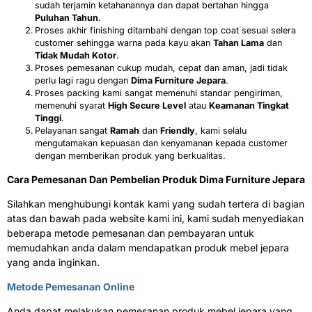
sudah terjamin ketahanannya dan dapat bertahan hingga
Puluhan Tahun
.
Proses akhir finishing ditambahi dengan top coat sesuai selera
customer sehingga warna pada kayu akan
Tahan Lama
dan
Tidak Mudah Kotor
.
Proses pemesanan cukup mudah, cepat dan aman, jadi tidak
perlu lagi ragu dengan
Dima Furniture Jepara
.
Proses packing kami sangat memenuhi standar pengiriman,
memenuhi syarat
High Secure Level
atau
Keamanan Tingkat
Tinggi
.
Pelayanan sangat
Ramah
dan
Friendly
, kami selalu
mengutamakan kepuasan dan kenyamanan kepada customer
dengan memberikan produk yang berkualitas.
Cara Pemesanan Dan Pembelian Produk Dima Furniture Jepara
Silahkan menghubungi kontak kami yang sudah tertera di bagian
atas dan bawah pada website kami ini, kami sudah menyediakan
beberapa metode pemesanan dan pembayaran untuk
memudahkan anda dalam mendapatkan produk mebel jepara
yang anda inginkan.
Metode Pemesanan Online
Anda dapat melakukan pemesanan produk mebel jepara yang