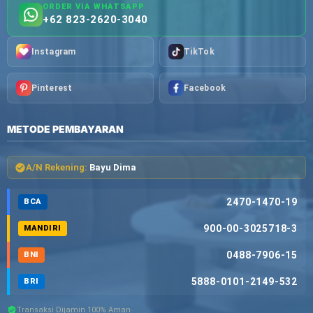
ORDER VIA WHATSAPP
+62 823-2620-3040
Instagram
TikTok
Pinterest
Facebook
METODE PEMBAYARAN
A/N Rekening:
Bayu Dima
2470-1470-19
BCA
900-00-3025718-3
MANDIRI
0488-7906-15
BNI
5888-0101-2149-532
BRI
Transaksi Dijamin 100% Aman