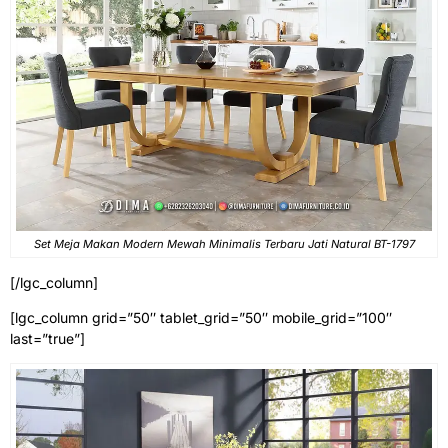
Set Meja Makan Modern Mewah Minimalis Terbaru Jati Natural BT-1797
[/lgc_column]
[lgc_column grid=”50″ tablet_grid=”50″ mobile_grid=”100″
last=”true”]