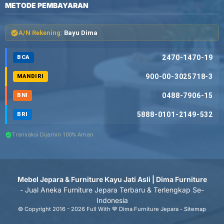
METODE PEMBAYARAN
A/N Rekening:
Bayu Dima
2470-1470-19
BCA
900-00-3025718-3
MANDIRI
0488-7906-15
BNI
5888-0101-2149-532
BRI
Transaksi Dijamin 100% Aman
Mebel Jepara & Furniture Kayu Jati Asli | Dima Furniture
- Jual Aneka Furniture Jepara Terbaru & Terlengkap Se-
Indonesia
© Copyright 2016 - 2026 Full With 💙 Dima Furniture Jepara -
Sitemap