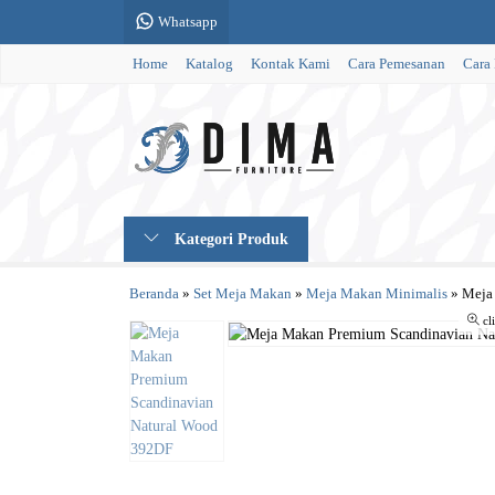
Whatsapp
Home
Katalog
Kontak Kami
Cara Pemesanan
Cara
Kategori Produk
Beranda
»
Set Meja Makan
»
Meja Makan Minimalis
»
Meja
cl