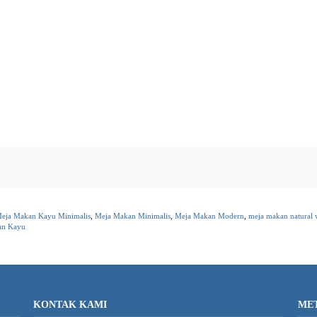
eja Makan Kayu Minimalis
,
Meja Makan Minimalis
,
Meja Makan Modern
,
meja makan natural
an Kayu
KONTAK KAMI
ME