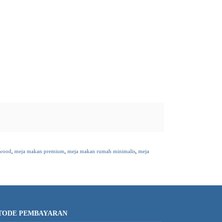
 wood
,
meja makan premium
,
meja makan rumah minimalis
,
meja
TODE PEMBAYARAN