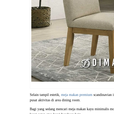
Selain tampil estetik,
meja makan premium
scandinavian i
pusat aktivitas di area dining room.
Bagi yang sedang mencari meja makan kayu minimalis mode