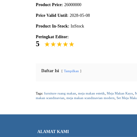
Product Price:
26000000
Price Valid Until:
2028-05-08
Product In-Stock:
InStock
Peringkat Editor:
5
Daftar Isi
Tampilkan
Tags:
furniture ruang makan
,
meja makan estetik
,
Meja Makan Kayu
,
M
makan scandinavian
,
meja makan scandinavian modern
,
Set Meja Mak
ALAMAT KAMI