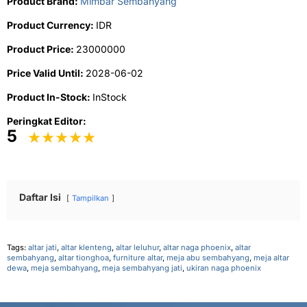
Product Brand:
Mimbar Sembahyang
Product Currency:
IDR
Product Price:
23000000
Price Valid Until:
2028-06-02
Product In-Stock:
InStock
Peringkat Editor:
5
Daftar Isi
Tampilkan
Tags:
altar jati
,
altar klenteng
,
altar leluhur
,
altar naga phoenix
,
altar
sembahyang
,
altar tionghoa
,
furniture altar
,
meja abu sembahyang
,
meja altar
dewa
,
meja sembahyang
,
meja sembahyang jati
,
ukiran naga phoenix