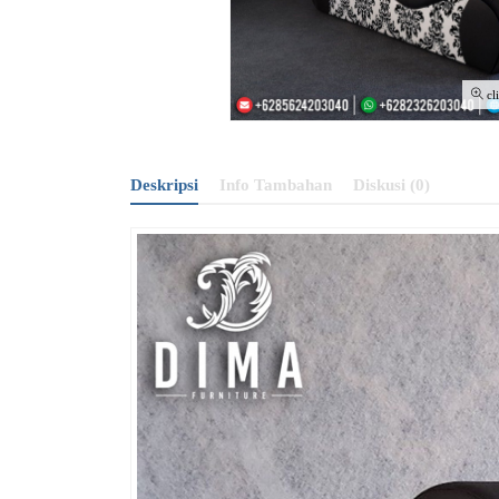
cl
Deskripsi
Info Tambahan
Diskusi (0)