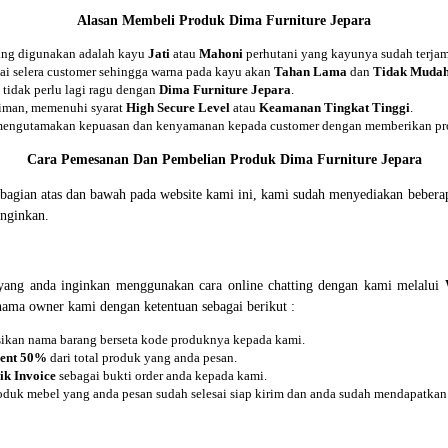
Alasan Membeli Produk
Dima Furniture Jepara
yang digunakan adalah kayu
Jati
atau
Mahoni
perhutani yang kayunya sudah terja
uai selera customer sehingga warna pada kayu akan
Tahan Lama
dan
Tidak Mudah
tidak perlu lagi ragu dengan
Dima Furniture Jepara
.
riman, memenuhi syarat
H
igh Secure Level
atau
K
eamanan Tingkat Tinggi
.
 mengutamakan kepuasan dan kenyamanan kepada customer dengan memberikan pro
Cara Pemesanan Dan Pembelian Produk Dima Furniture Jepara
i bagian atas dan bawah pada website kami ini, kami sudah menyediakan beb
nginkan.
ang anda inginkan menggunakan cara online chatting dengan kami melalui
 nama owner kami dengan ketentuan sebagai berikut :
asikan nama barang berseta kode produknya kepada kami.
ent 50%
dari total produk yang anda pesan.
sik Invoice
sebagai bukti order anda kepada kami.
oduk mebel yang anda pesan sudah selesai siap kirim dan anda sudah mendapatkan 