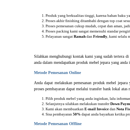
Produk yang berkualitas tinggi, karena bahan baku 
Proses akhir finishing ditambahi dengan top coat ses
Proses pemesanan cukup mudah, cepat dan aman, jadi 
Proses packing kami sangat memenuhi standar pengi
Pelayanan sangat
R
amah
dan
F
riendly
, kami selalu
Silahkan menghubungi kontak kami yang sudah tertera d
anda dalam mendapatkan produk mebel jepara yang anda i
Metode Pemesanan Online
Anda dapat melakukan pemesanan produk mebel jepara y
proses pembayaran dapat melalui transfer bank lokal atas
Pilih produk mebel yang anda inginkan, lalu inform
Selanjutnya silahkan melakukan transfer
D
own Paym
Kami akan membuatkan
E
-mail Invoice
dan
N
ota Fi
Sisa pembayaran
50%
dapat anda bayarkan ketika pr
Metode Pemesanan Offline