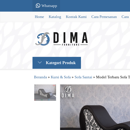
Whatsapp
Home
Katalog
Kontak Kami
Cara Pemesanan
Cara
Kategori Produk
Beranda
»
Kursi & Sofa
»
Sofa Santai
»
Model Terbaru Sofa 