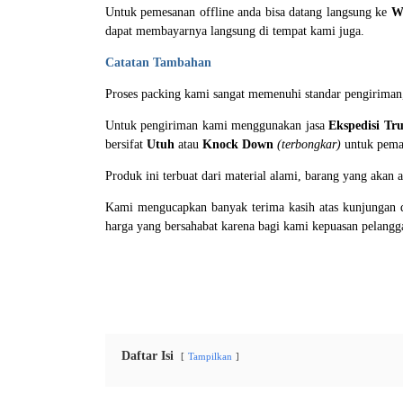
Untuk pemesanan offline anda bisa datang langsung ke
W
dapat membayarnya langsung di tempat kami juga.
Catatan Tambahan
Proses packing kami sangat memenuhi standar pengirima
Untuk pengiriman kami menggunakan jasa
E
kspedisi Tr
bersifat
U
tuh
atau
K
nock Down
(terbongkar)
untuk pemas
Produk ini terbuat dari material alami, barang yang akan
Kami mengucapkan banyak terima kasih atas kunjungan d
harga yang bersahabat karena bagi kami kepuasan pelang
Daftar Isi
Tampilkan