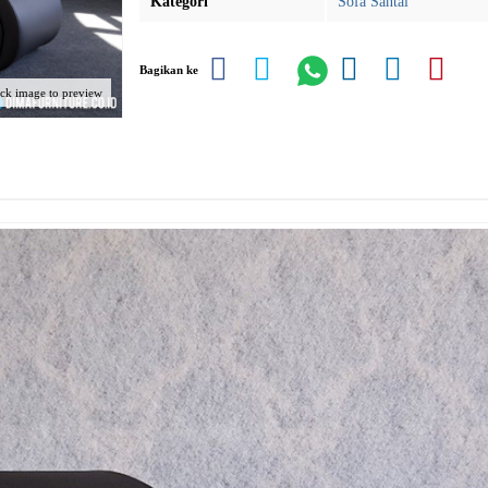
Kategori
Sofa Santai
Bagikan ke
ick image to preview