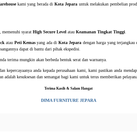
arehouse
kami yang berada di
Kota Jepara
untuk melakukan pembelian prod
n, memenuhi syarat
H
igh Secure Level
atau
K
eamanan Tingkat Tinggi
.
uck
atau
P
eti Kemas
yang ada di
Kota Jepara
dengan harga yang terjangkau d
angannya dapat di bantu dari pihak ekspedisi.
 anda terima mungkin akan berbeda bentuk serat dan warnanya.
an kepercayaanya anda kepada perusahaan kami, kami pastikan anda mendapat
gan adalah kesuksesan dan semangat bagi kami untuk terus memberikan pelayan
Terima Kasih & Salam Hangat
DIMA FURNITURE JEPARA