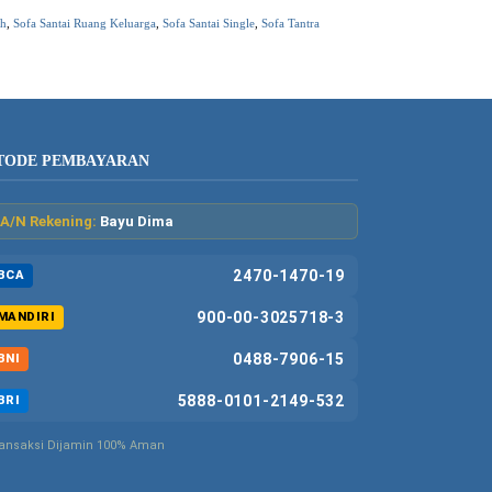
ah
,
Sofa Santai Ruang Keluarga
,
Sofa Santai Single
,
Sofa Tantra
TODE PEMBAYARAN
A/N Rekening:
Bayu Dima
2470-1470-19
BCA
900-00-3025718-3
MANDIRI
0488-7906-15
BNI
5888-0101-2149-532
BRI
ansaksi Dijamin 100% Aman