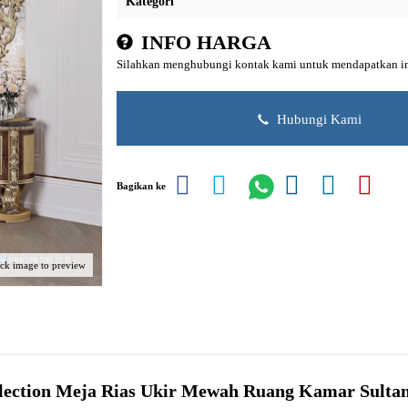
Kategori
INFO HARGA
Silahkan menghubungi kontak kami untuk mendapatkan inf
Hubungi Kami
Bagikan ke
ick image to preview
lection
Meja Rias Ukir
Mewah Ruang Kamar Sultan