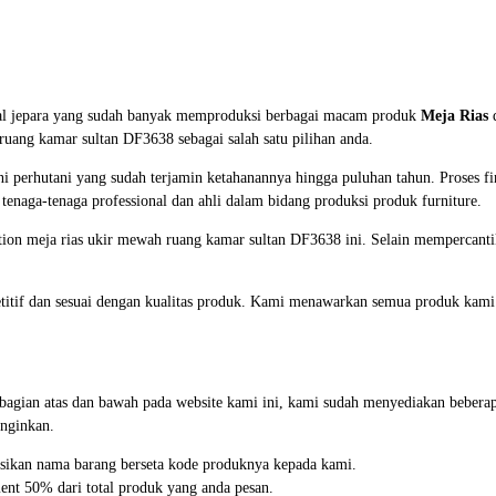
al jepara yang sudah banyak memproduksi berbagai macam produk
Meja Rias
d
uang kamar sultan DF3638 sebagai salah satu pilihan anda.
i perhutani yang sudah terjamin ketahanannya hingga puluhan tahun. Proses fi
h tenaga-tenaga professional dan ahli dalam bidang produksi produk furniture.
tion meja rias ukir mewah ruang kamar sultan DF3638 ini. Selain mempercanti
titif dan sesuai dengan kualitas produk. Kami menawarkan semua produk kami 
i bagian atas dan bawah pada website kami ini, kami sudah menyediakan beb
nginkan.
asikan nama barang berseta kode produknya kepada kami.
ent 50% dari total produk yang anda pesan.