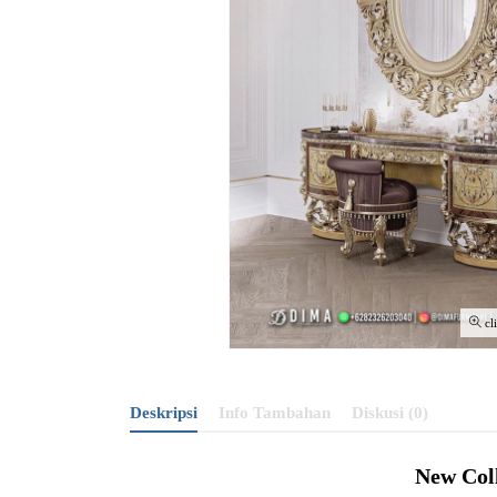
cl
Deskripsi
Info Tambahan
Diskusi (0)
New Col