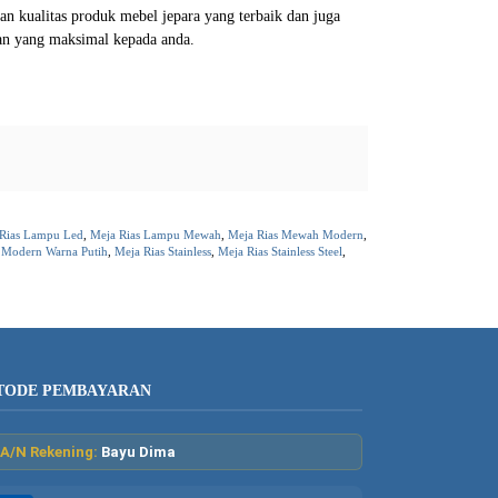
 kualitas produk mebel jepara yang terbaik dan juga
an yang maksimal kepada anda.
Rias Lampu Led
,
Meja Rias Lampu Mewah
,
Meja Rias Mewah Modern
,
 Modern Warna Putih
,
Meja Rias Stainless
,
Meja Rias Stainless Steel
,
TODE PEMBAYARAN
A/N Rekening:
Bayu Dima