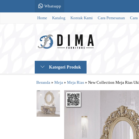
Whatsapp
Home
Katalog
Kontak Kami
Cara Pemesanan
Cara
Kategori Produk
Beranda
»
Meja
»
Meja Rias
»
New Collection Meja Rias U