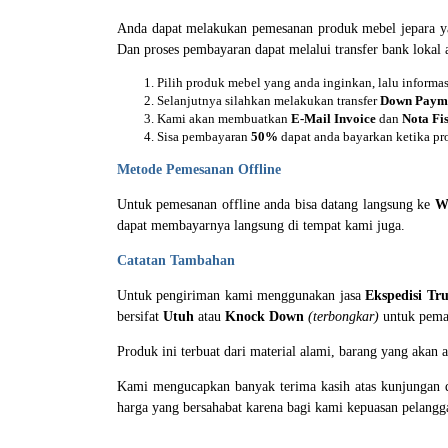
Anda dapat melakukan pemesanan produk mebel jepara 
Dan proses pembayaran dapat melalui transfer bank loka
Pilih produk mebel yang anda inginkan, lalu inform
Selanjutnya silahkan melakukan transfer
Down Paym
Kami akan membuatkan
E-Mail Invoice
dan
Nota Fis
Sisa pembayaran
50%
dapat anda bayarkan ketika pr
Metode Pemesanan Offline
Untuk pemesanan offline anda bisa datang langsung ke
W
dapat membayarnya langsung di tempat kami juga.
Catatan Tambahan
Untuk pengiriman kami menggunakan jasa
Ekspedisi Tr
bersifat
Utuh
atau
Knock Down
(terbongkar)
untuk pemas
Produk ini terbuat dari material alami, barang yang akan
Kami mengucapkan banyak terima kasih atas kunjungan d
harga yang bersahabat karena bagi kami kepuasan pelang