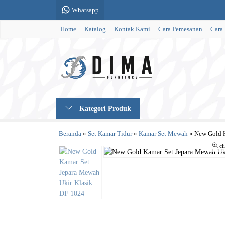
Whatsapp
Home
Katalog
Kontak Kami
Cara Pemesanan
Cara
Kategori Produk
Beranda
»
Set Kamar Tidur
»
Kamar Set Mewah
»
New Gold K
cl