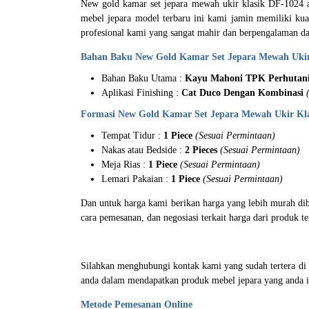
New gold kamar set jepara mewah ukir klasik DF-1024 a
mebel jepara model terbaru ini kami jamin memiliki ku
profesional kami yang sangat mahir dan berpengalaman da
Bahan Baku New Gold Kamar Set Jepara Mewah Ukir
Bahan Baku Utama :
Kayu Mahoni TPK Perhutan
Aplikasi Finishing :
Cat Duco Dengan Kombinasi
Formasi New Gold Kamar Set Jepara Mewah Ukir Kla
Tempat Tidur :
1 Piece
(Sesuai Permintaan)
Nakas atau Bedside :
2 Pieces
(Sesuai Permintaan)
Meja Rias :
1 Piece
(Sesuai Permintaan)
Lemari Pakaian :
1 Piece
(Sesuai Permintaan)
Dan untuk harga kami berikan harga yang lebih murah di
cara pemesanan, dan negosiasi terkait harga dari produk te
Silahkan menghubungi kontak kami yang sudah tertera d
anda dalam mendapatkan produk mebel jepara yang anda i
Metode Pemesanan Online