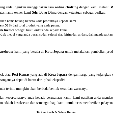
yang anda inginkan menggunakan cara
online chatting
dengan kami melalui
W
l atas nama owner kami
Sdr. Bayu Dima
dengan ketentuan sebagai berikut.
asikan nama barang berseta kode produknya kepada kami.
ent 50%
dari total produk yang anda pesan.
ik Invoice
sebagai bukti order anda kepada kami.
oduk mebel yang anda pesan sudah selesai siap kirim dan anda sudah mendapatkan 
arehouse
kami yang berada di
Kota Jepara
untuk melakukan pembelian prod
uck
atau
Peti Kemas
yang ada di
Kota Jepara
dengan harga yang terjangkau d
angannya dapat di bantu dari pihak ekspedisi.
 anda terima mungkin akan berbeda bentuk serat dan warnanya.
an kepercayaanya anda kepada perusahaan kami, kami pastikan anda mendapat
gan adalah kesuksesan dan semangat bagi kami untuk terus memberikan pelayan
Terima Kasih & Salam Hangat