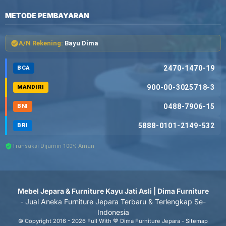
METODE PEMBAYARAN
A/N Rekening:
Bayu Dima
2470-1470-19
BCA
900-00-3025718-3
MANDIRI
0488-7906-15
BNI
5888-0101-2149-532
BRI
Transaksi Dijamin 100% Aman
Mebel Jepara & Furniture Kayu Jati Asli | Dima Furniture
- Jual Aneka Furniture Jepara Terbaru & Terlengkap Se-
Indonesia
© Copyright 2016 - 2026 Full With 💙 Dima Furniture Jepara -
Sitemap