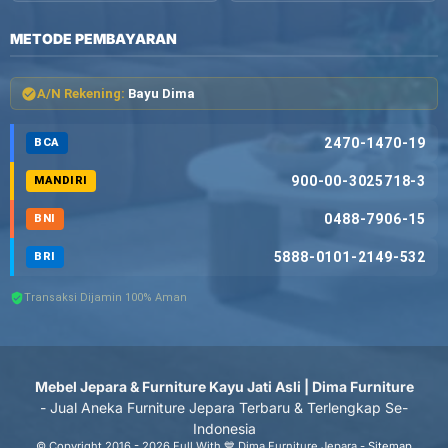
METODE PEMBAYARAN
A/N Rekening:
Bayu Dima
2470-1470-19
BCA
900-00-3025718-3
MANDIRI
0488-7906-15
BNI
5888-0101-2149-532
BRI
Transaksi Dijamin 100% Aman
Mebel Jepara & Furniture Kayu Jati Asli | Dima Furniture
- Jual Aneka Furniture Jepara Terbaru & Terlengkap Se-
Indonesia
© Copyright 2016 - 2026 Full With 💙 Dima Furniture Jepara -
Sitemap