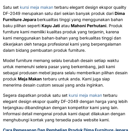
Satu set
kursi meja makan
terbaru elegant design ekspor quality
DF-2049 merupakan satu dari sekian banyak produk dari
Dima
Furniture Jepara
berkualitas tinggi yang menggunakan bahan
baku pilihan seperti
Kayu Jati
atau
Mahoni Perhutani
. Produk
furniture kami memiliki kualitas produk yang terjamin, karena
kami menggunakan bahan-bahan yang berkualitas tinggi dan
dikerjakan oleh tenaga profesional kami yang berpengalaman
dalam bidang pembuatan produk furniture.
Model furniture memang selalu berubah desain setiap waktu
untuk memenuhi selera pasar yang berkembang, jadi kami
sebagai produsen mebel jepara selalu memberikan pilihan desain
produk
Meja Makan
terbaru untuk anda. Kami juga siap
menerima desain custom sesuai yang anda inginkan.
Segera dapatkan produk satu set
kursi meja makan
terbaru
elegant design ekspor quality DF-2049 dengan harga yang lebih
terjangkau dibandingkan dengan kompetitor kami yang lain.
Informasi detail mengenai produk kami dapat dilakukan dengan
menghubungi kontak yang tersedia pada website kami.
Cara Pemesanan Dan Pembelian Produk Dima Furniture Jepara