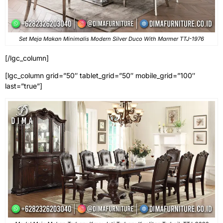
Set Meja Makan Minimalis Modern Silver Duco With Marmer TTJ-1976
[/lgc_column]
[lgc_column grid=”50″ tablet_grid=”50″ mobile_grid=”100″
last=”true”]