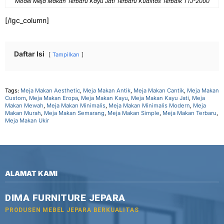
Model Meja Makan Terbaru Kayu Jati Terbaru Kualitas Terbaik TTJ-2000
[/lgc_column]
Daftar Isi
Tampilkan
Tags:
Meja Makan Aesthetic
,
Meja Makan Antik
,
Meja Makan Cantik
,
Meja Makan
Custom
,
Meja Makan Eropa
,
Meja Makan Kayu
,
Meja Makan Kayu Jati
,
Meja
Makan Mewah
,
Meja Makan Minimalis
,
Meja Makan Minimalis Modern
,
Meja
Makan Murah
,
Meja Makan Semarang
,
Meja Makan Simple
,
Meja Makan Terbaru
,
Meja Makan Ukir
ALAMAT KAMI
DIMA FURNITURE JEPARA
PRODUSEN MEBEL JEPARA BERKUALITAS