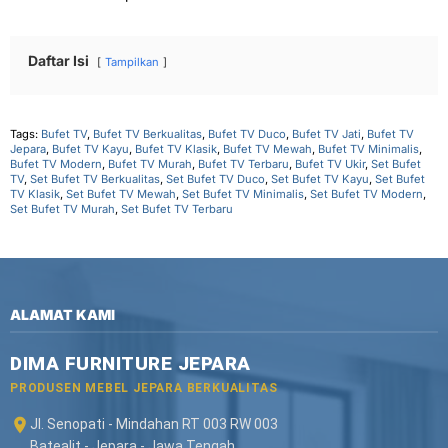
Daftar Isi
Tampilkan
Tags:
Bufet TV
,
Bufet TV Berkualitas
,
Bufet TV Duco
,
Bufet TV Jati
,
Bufet TV
Jepara
,
Bufet TV Kayu
,
Bufet TV Klasik
,
Bufet TV Mewah
,
Bufet TV Minimalis
,
Bufet TV Modern
,
Bufet TV Murah
,
Bufet TV Terbaru
,
Bufet TV Ukir
,
Set Bufet
TV
,
Set Bufet TV Berkualitas
,
Set Bufet TV Duco
,
Set Bufet TV Kayu
,
Set Bufet
TV Klasik
,
Set Bufet TV Mewah
,
Set Bufet TV Minimalis
,
Set Bufet TV Modern
,
Set Bufet TV Murah
,
Set Bufet TV Terbaru
ALAMAT KAMI
DIMA FURNITURE JEPARA
PRODUSEN MEBEL JEPARA BERKUALITAS
Jl. Senopati - Mindahan RT 003 RW 003
Batealit - Jepara - Jawa Tengah