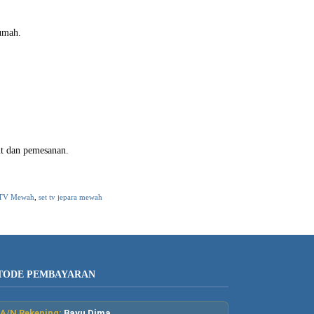
umah.
ut dan pemesanan.
t TV Mewah
,
set tv jepara mewah
TODE PEMBAYARAN
A/N Rekening:
Bayu Dima