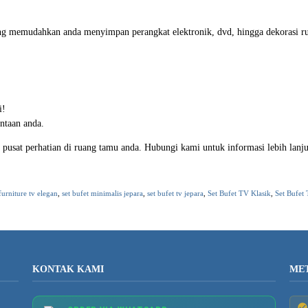
ng memudahkan anda menyimpan perangkat elektronik, dvd, hingga dekorasi r
i!
ntaan anda.
pusat perhatian di ruang tamu anda. Hubungi kami untuk informasi lebih lanj
furniture tv elegan
,
set bufet minimalis jepara
,
set bufet tv jepara
,
Set Bufet TV Klasik
,
Set Bufe
KONTAK KAMI
ME