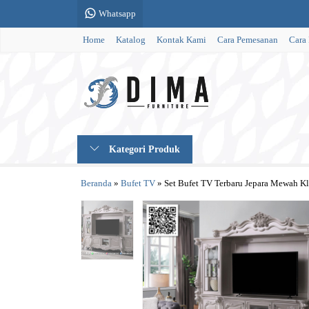
Whatsapp
Home
Katalog
Kontak Kami
Cara Pemesanan
Cara
Kategori Produk
Beranda
»
Bufet TV
»
Set Bufet TV Terbaru Jepara Mewah K