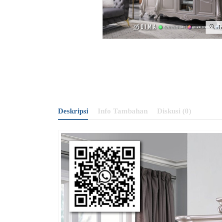
cl
Deskripsi
Info Tambahan
Diskusi (0)