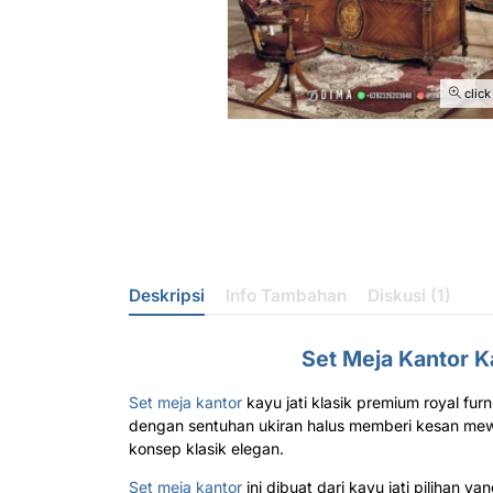
click
Deskripsi
Info Tambahan
Diskusi (1)
Set Meja Kantor K
Set meja kantor
kayu jati klasik premium royal fur
dengan sentuhan ukiran halus memberi kesan mewah
konsep klasik elegan.
Set meja kantor
ini dibuat dari kayu jati pilihan y