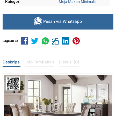
Kategori
Meja Makan Minimalis
Pesan via Whatsapp
Bagikan ke
Deskripsi
Info Tambahan
Diskusi (0)