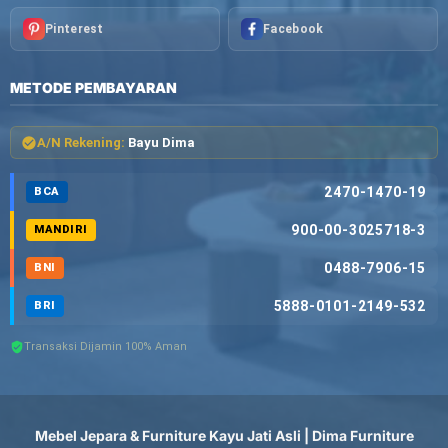
Pinterest
Facebook
METODE PEMBAYARAN
A/N Rekening:
Bayu Dima
2470-1470-19
BCA
900-00-3025718-3
MANDIRI
0488-7906-15
BNI
5888-0101-2149-532
BRI
Transaksi Dijamin 100% Aman
Mebel Jepara & Furniture Kayu Jati Asli | Dima Furniture