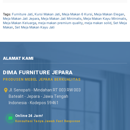
Tags:
Furniture Jati
,
Kursi Makan Jati
,
Meja Makan 6 Kursi
,
Meja Makan Elegan
,
Meja Makan Jati Jepara
,
Meja Makan Jati Minimalis
,
Meja Makan Kayu Minimalis
,
Meja Makan Keluarga
,
meja makan premium quality
,
meja makan solid
,
Set Meja
Makan
,
Set Meja Makan Kayu Jati
ALAMAT KAMI
DIMA FURNITURE JEPARA
PRODUSEN MEBEL JEPARA BERKUALITAS
Jl. Senopati - Mindahan RT 003 RW 003
Batealit - Jepara - Jawa Tengah
Indonesia - Kodepos 59461
Online 24 Jam!
Konsultasi Tanya Jawab Fast Response