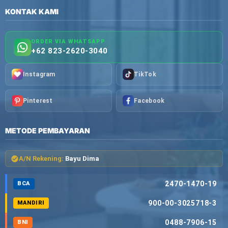
KONTAK KAMI
ORDER VIA WHATSAPP
+62 823-2620-3040
Instagram
TikTok
Pinterest
Facebook
METODE PEMBAYARAN
A/N Rekening:
Bayu Dima
2470-1470-19
BCA
900-00-3025718-3
MANDIRI
0488-7906-15
BNI