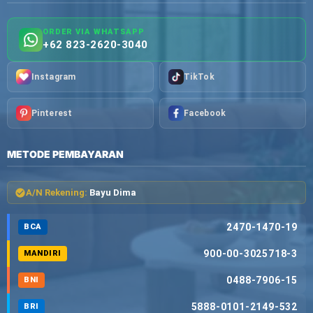
ORDER VIA WHATSAPP
+62 823-2620-3040
Instagram
TikTok
Pinterest
Facebook
METODE PEMBAYARAN
A/N Rekening:
Bayu Dima
2470-1470-19
BCA
900-00-3025718-3
MANDIRI
0488-7906-15
BNI
5888-0101-2149-532
BRI