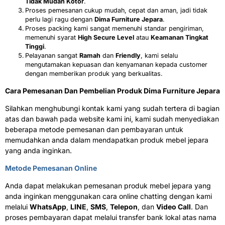
Tidak Mudah Kotor
.
Proses pemesanan cukup mudah, cepat dan aman, jadi tidak
perlu lagi ragu dengan
Dima Furniture Jepara
.
Proses packing kami sangat memenuhi standar pengiriman,
memenuhi syarat
High Secure Level
atau
Keamanan Tingkat
Tinggi
.
Pelayanan sangat
Ramah
dan
Friendly
, kami selalu
mengutamakan kepuasan dan kenyamanan kepada customer
dengan memberikan produk yang berkualitas.
Cara Pemesanan Dan Pembelian Produk Dima Furniture Jepara
Silahkan menghubungi kontak kami yang sudah tertera di bagian
atas dan bawah pada website kami ini, kami sudah menyediakan
beberapa metode pemesanan dan pembayaran untuk
memudahkan anda dalam mendapatkan produk mebel jepara
yang anda inginkan.
Metode Pemesanan Online
Anda dapat melakukan pemesanan produk mebel jepara yang
anda inginkan menggunakan cara online chatting dengan kami
melalui
WhatsApp
,
LINE
,
SMS
,
Telepon
, dan
Video Call
. Dan
proses pembayaran dapat melalui transfer bank lokal atas nama