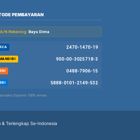
TODE PEMBAYARAN
A/N Rekening:
Bayu Dima
2470-1470-19
BCA
900-00-3025718-3
MANDIRI
0488-7906-15
BNI
5888-0101-2149-532
BRI
ansaksi Dijamin 100% Aman
u & Terlengkap Se-Indonesia