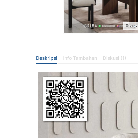
click
Deskripsi
Info Tambahan
Diskusi (1)