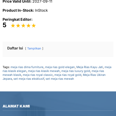
Price Valid Until:
2027-09-11
Product In-Stock:
InStock
Peringkat Editor:
5
Daftar Isi
Tampilkan
Tags:
meja rias dima furniture
,
meja rias gold elegan
,
Meja Rias Kayu Jati
,
meja
rias klasik elegan
,
meja rias klasik mewah
,
meja rias luxury gold
,
meja rias
mewah klasik
,
meja rias royal classic
,
meja rias royal gold
,
Meja Rias Ukiran
Jepara
,
set meja rias eksklusif
,
set meja rias mewah
ALAMAT KAMI