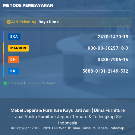
METODE PEMBAYARAN
A/N Rekening:
Bayu Dima
2470-1470-19
BCA
900-00-3025718-3
MANDIRI
0488-7906-15
BNI
5888-0101-2149-532
BRI
Transaksi Dijamin 100% Aman
Mebel Jepara & Furniture Kayu Jati Asli | Dima Furniture
- Jual Aneka Furniture Jepara Terbaru & Terlengkap Se-
Indonesia
© Copyright 2016 - 2026 Full With 💙 Dima Furniture Jepara -
Sitemap