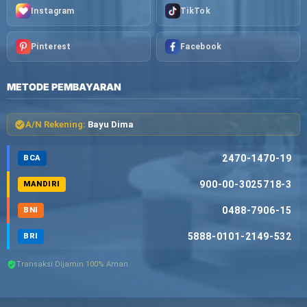
Instagram
TikTok
Pinterest
Facebook
METODE PEMBAYARAN
A/N Rekening:
Bayu Dima
2470-1470-19
BCA
900-00-3025718-3
MANDIRI
0488-7906-15
BNI
5888-0101-2149-532
BRI
Transaksi Dijamin 100% Aman