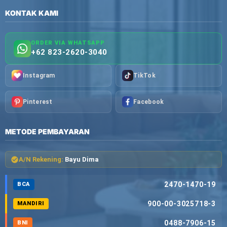
KONTAK KAMI
ORDER VIA WHATSAPP
+62 823-2620-3040
Instagram
TikTok
Pinterest
Facebook
METODE PEMBAYARAN
A/N Rekening:
Bayu Dima
2470-1470-19
BCA
900-00-3025718-3
MANDIRI
0488-7906-15
BNI