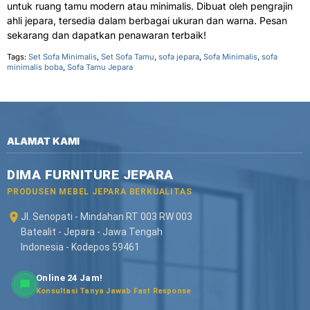
untuk ruang tamu modern atau minimalis. Dibuat oleh pengrajin
ahli jepara, tersedia dalam berbagai ukuran dan warna. Pesan
sekarang dan dapatkan penawaran terbaik!
Tags:
Set Sofa Minimalis
,
Set Sofa Tamu
,
sofa jepara
,
Sofa Minimalis
,
sofa
minimalis boba
,
Sofa Tamu Jepara
ALAMAT KAMI
DIMA FURNITURE JEPARA
PRODUSEN MEBEL JEPARA BERKUALITAS
Jl. Senopati - Mindahan RT 003 RW 003
Batealit - Jepara - Jawa Tengah
Indonesia - Kodepos 59461
Online 24 Jam!
Konsultasi Tanya Jawab Fast Response