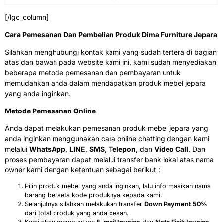
[/lgc_column]
Cara Pemesanan Dan Pembelian Produk Dima Furniture Jepara
Silahkan menghubungi kontak kami yang sudah tertera di bagian
atas dan bawah pada website kami ini, kami sudah menyediakan
beberapa metode pemesanan dan pembayaran untuk
memudahkan anda dalam mendapatkan produk mebel jepara
yang anda inginkan.
Metode Pemesanan Online
Anda dapat melakukan pemesanan produk mebel jepara yang
anda inginkan menggunakan cara online chatting dengan kami
melalui
WhatsApp
,
LINE
,
SMS
,
Telepon
, dan
Video Call
. Dan
proses pembayaran dapat melalui transfer bank lokal atas nama
owner kami dengan ketentuan sebagai berikut :
Pilih produk mebel yang anda inginkan, lalu informasikan nama
barang berseta kode produknya kepada kami.
Selanjutnya silahkan melakukan transfer
Down Payment 50%
dari total produk yang anda pesan.
Kami akan membuatkan
E-mail Invoice
dan
Nota Fisik Invoice