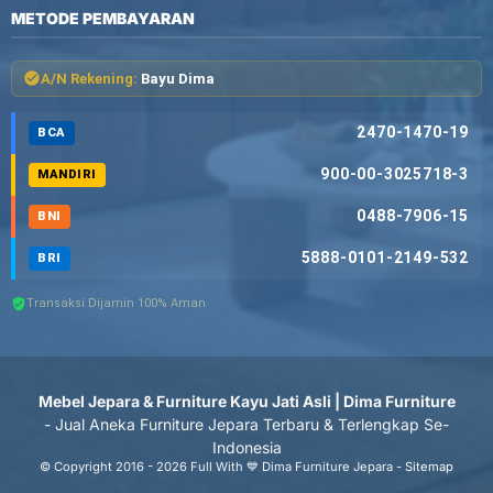
METODE PEMBAYARAN
A/N Rekening:
Bayu Dima
2470-1470-19
BCA
900-00-3025718-3
MANDIRI
0488-7906-15
BNI
5888-0101-2149-532
BRI
Transaksi Dijamin 100% Aman
Mebel Jepara & Furniture Kayu Jati Asli | Dima Furniture
- Jual Aneka Furniture Jepara Terbaru & Terlengkap Se-
Indonesia
© Copyright 2016 - 2026 Full With 💙 Dima Furniture Jepara -
Sitemap