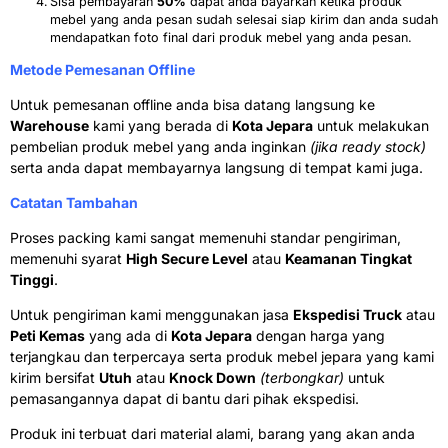
Sisa pembayaran
50%
dapat anda bayarkan ketika produk
mebel yang anda pesan sudah selesai siap kirim dan anda sudah
mendapatkan foto final dari produk mebel yang anda pesan.
Metode Pemesanan Offline
Untuk pemesanan offline anda bisa datang langsung ke
Warehouse
kami yang berada di
Kota Jepara
untuk melakukan
pembelian produk mebel yang anda inginkan
(jika ready stock)
serta anda dapat membayarnya langsung di tempat kami juga.
Catatan Tambahan
Proses packing kami sangat memenuhi standar pengiriman,
memenuhi syarat
High Secure Level
atau
Keamanan Tingkat
Tinggi
.
Untuk pengiriman kami menggunakan jasa
Ekspedisi Truck
atau
Peti Kemas
yang ada di
Kota Jepara
dengan harga yang
terjangkau dan terpercaya serta produk mebel jepara yang kami
kirim bersifat
Utuh
atau
Knock Down
(terbongkar)
untuk
pemasangannya dapat di bantu dari pihak ekspedisi.
Produk ini terbuat dari material alami, barang yang akan anda