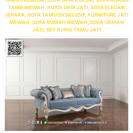
TAMU PREMIUM, SOFA UKIR KLASIK, SOFA RUANG
TAMU MEWAH, KURSI UKIR JATI, SOFA ELEGAN
JEPARA, SOFA TAMU EKSKLUSIF, FURNITURE JATI
MEWAH, SOFA RUMAH MEWAH, SOFA UKIRAN
JATI, SET KURSI TAMU JATI