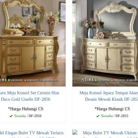
aru Meja Konsol Set Cermin Hias
Meja Konsol Jepara Tempat Akses
Duco Gold Giselle DF-2856
Desain Mewah Klasik DF-285
*Harga Hubungi CS
*Harga Hubungi CS
Tersedia
/ DF-2856
Tersedia
/ DF-2855