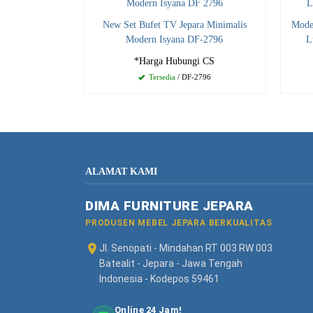
New Set Bufet TV Jepara Minimalis
Mode
Modern Isyana DF-2796
L
*Harga Hubungi CS
Tersedia
/ DF-2796
ALAMAT KAMI
DIMA FURNITURE JEPARA
PRODUSEN MEBEL JEPARA BERKUALITAS
Jl. Senopati - Mindahan RT 003 RW 003
Batealit - Jepara - Jawa Tengah
Indonesia - Kodepos 59461
Online 24 Jam!