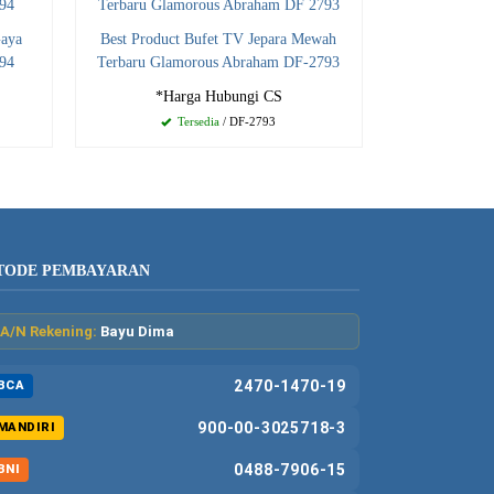
Gaya
Best Product Bufet TV Jepara Mewah
794
Terbaru Glamorous Abraham DF-2793
*Harga Hubungi CS
Tersedia
/ DF-2793
TODE PEMBAYARAN
A/N Rekening:
Bayu Dima
2470-1470-19
BCA
900-00-3025718-3
MANDIRI
0488-7906-15
BNI