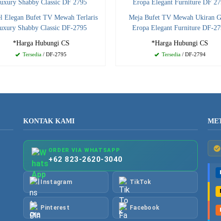
l Elegan Bufet TV Mewah Terlaris
Meja Bufet TV Mewah Ukiran 
uxury Shabby Classic DF-2795
Eropa Elegant Furniture DF-2
*Harga Hubungi CS
*Harga Hubungi CS
Tersedia
/ DF-2795
Tersedia
/ DF-2794
KONTAK KAMI
ME
ORDER VIA WHATSAPP
+62 823-2620-3040
Instagram
TikTok
Pinterest
Facebook