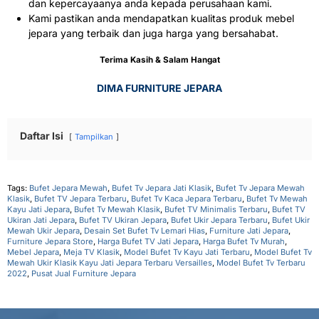
dan kepercayaanya anda kepada perusahaan kami.
Kami pastikan anda mendapatkan kualitas produk mebel
jepara yang terbaik dan juga harga yang bersahabat.
Terima Kasih & Salam Hangat
DIMA FURNITURE JEPARA
Daftar Isi
Tampilkan
Tags:
Bufet Jepara Mewah
,
Bufet Tv Jepara Jati Klasik
,
Bufet Tv Jepara Mewah
Klasik
,
Bufet TV Jepara Terbaru
,
Bufet Tv Kaca Jepara Terbaru
,
Bufet Tv Mewah
Kayu Jati Jepara
,
Bufet Tv Mewah Klasik
,
Bufet TV Minimalis Terbaru
,
Bufet TV
Ukiran Jati Jepara
,
Bufet TV Ukiran Jepara
,
Bufet Ukir Jepara Terbaru
,
Bufet Ukir
Mewah Ukir Jepara
,
Desain Set Bufet Tv Lemari Hias
,
Furniture Jati Jepara
,
Furniture Jepara Store
,
Harga Bufet TV Jati Jepara
,
Harga Bufet Tv Murah
,
Mebel Jepara
,
Meja TV Klasik
,
Model Bufet Tv Kayu Jati Terbaru
,
Model Bufet Tv
Mewah Ukir Klasik Kayu Jati Jepara Terbaru Versailles
,
Model Bufet Tv Terbaru
2022
,
Pusat Jual Furniture Jepara