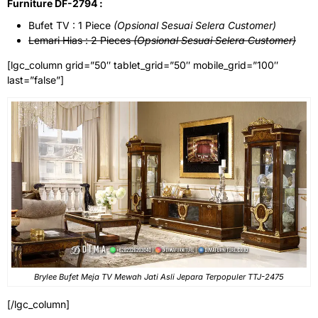
Furniture DF-2794 :
Bufet TV : 1 Piece
(Opsional Sesuai Selera Customer)
Lemari Hias : 2 Pieces
(Opsional Sesuai Selera Customer)
[lgc_column grid=”50″ tablet_grid=”50″ mobile_grid=”100″
last=”false”]
Brylee Bufet Meja TV Mewah Jati Asli Jepara Terpopuler TTJ-2475
[/lgc_column]