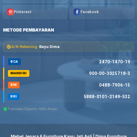
Pinterest
Facebook
METODE PEMBAYARAN
A/N Rekening:
Bayu Dima
2470-1470-19
BCA
900-00-3025718-3
MANDIRI
0488-7906-15
BNI
5888-0101-2149-532
BRI
Transaksi Dijamin 100% Aman
Mebel Jepara & Furniture Kayu Jati Asli | Dima Furniture