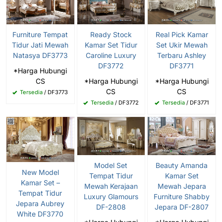
Furniture Tempat
Ready Stock
Real Pick Kamar
Tidur Jati Mewah
Kamar Set Tidur
Set Ukir Mewah
Natasya DF3773
Caroline Luxury
Terbaru Ashley
DF3772
DF3771
*Harga Hubungi
CS
*Harga Hubungi
*Harga Hubungi
CS
CS
Tersedia
/ DF3773
Tersedia
/ DF3772
Tersedia
/ DF3771
Model Set
Beauty Amanda
New Model
Tempat Tidur
Kamar Set
Kamar Set –
Mewah Kerajaan
Mewah Jepara
Tempat Tidur
Luxury Glamours
Furniture Shabby
Jepara Aubrey
DF-2808
Jepara DF-2807
White DF3770