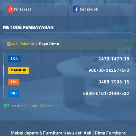
Pinterest
Facebook
METODE PEMBAYARAN
A/N Rekening:
Bayu Dima
2470-1470-19
BCA
900-00-3025718-3
MANDIRI
0488-7906-15
BNI
5888-0101-2149-532
BRI
Transaksi Dijamin 100% Aman
Mebel Jepara & Furniture Kayu Jati Asli | Dima Furniture