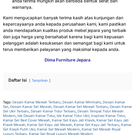
anda terima mungkin akan berbeda bentuk serat dan
warnanya.
Kami mengucapkan banyak terima kasih atas kunjungan dan
kepercayaanya anda kepada perusahaan kami, kami pastikan
anda mendapatkan kualitas produk mebel jepara yang terbaik
dan juga harga yang bersahabat karena bagi kami kepuasan
pelanggan adalah kesuksesan dan semangat bagi kami untuk
terus memberikan pelayanan yang maksimal kepada anda.
Dima Furniture Jepara
Daftar Isi
Tampilkan
Tags:
Desain Kamar Mewah Terbaru
,
Desain Kamar Minimalis
,
Desain Kamar
Set
,
Desain Kamar Set Mewah
,
Desain Kamar Set Mewah Terbaru
,
Desain Kamar
Set Ukir Terbaru
,
Desain Kamar Tidur Terbaru
,
Desain Tempat Tidur Mewah
Modern
,
Ide Desain Kamar Tidur
,
Ide Kamar Tidur Ukir
,
Inspirasi Kamar Tidur
,
Kamar Set Bed Cover Mewah
,
Kamar Set Kayu Jati Klasik
,
Kamar Set Kayu Jati
Klasik Mewah
,
Kamar Set Kayu Jati Mewah
,
Kamar Set Kayu Jati Terbaru
,
Kamar
Set Klasik Putih Ukir
,
Kamar Set Mewah Modern
,
Kamar Set Mewah Royal
Luxury Terbaru
,
Kamar Set Royal Luxury Mewah Modern