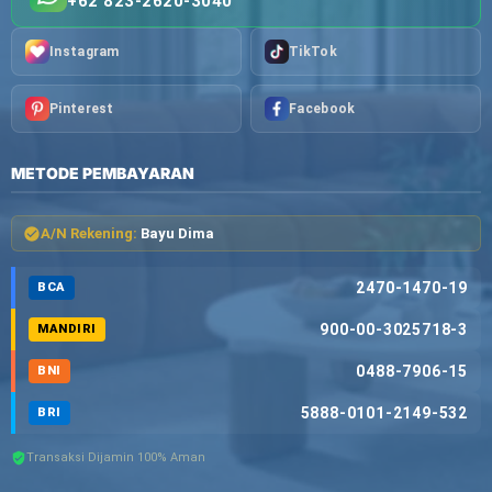
+62 823-2620-3040
Instagram
TikTok
Pinterest
Facebook
METODE PEMBAYARAN
A/N Rekening:
Bayu Dima
2470-1470-19
BCA
900-00-3025718-3
MANDIRI
0488-7906-15
BNI
5888-0101-2149-532
BRI
Transaksi Dijamin 100% Aman