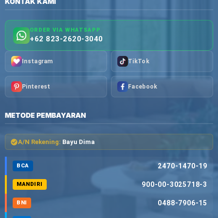
KONTAK KAMI
ORDER VIA WHATSAPP
+62 823-2620-3040
Instagram
TikTok
Pinterest
Facebook
METODE PEMBAYARAN
A/N Rekening:
Bayu Dima
2470-1470-19
BCA
900-00-3025718-3
MANDIRI
0488-7906-15
BNI