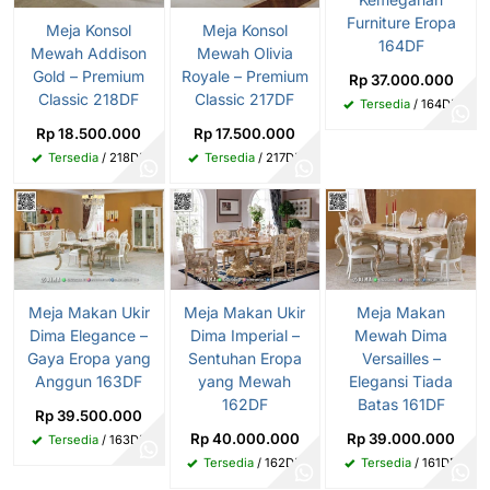
Furniture Eropa
Meja Konsol
Meja Konsol
164DF
Mewah Addison
Mewah Olivia
Gold – Premium
Royale – Premium
Rp 37.000.000
Classic 218DF
Classic 217DF
Tersedia
/ 164DF
Rp 18.500.000
Rp 17.500.000
Tersedia
/ 218DF
Tersedia
/ 217DF
Meja Makan Ukir
Meja Makan Ukir
Meja Makan
Dima Elegance –
Dima Imperial –
Mewah Dima
Gaya Eropa yang
Sentuhan Eropa
Versailles –
Anggun 163DF
yang Mewah
Elegansi Tiada
162DF
Batas 161DF
Rp 39.500.000
Rp 40.000.000
Rp 39.000.000
Tersedia
/ 163DF
Tersedia
/ 162DF
Tersedia
/ 161DF