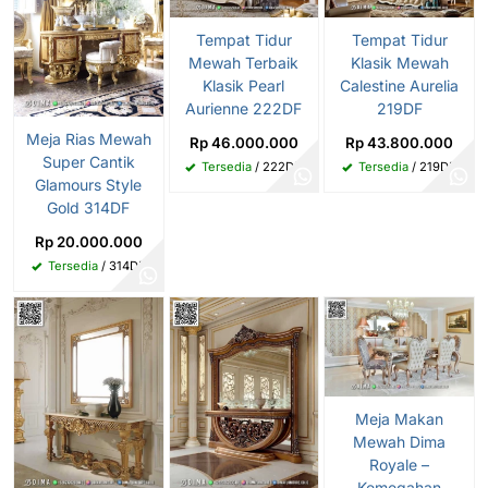
Tempat Tidur
Tempat Tidur
Mewah Terbaik
Klasik Mewah
Klasik Pearl
Calestine Aurelia
Aurienne 222DF
219DF
Meja Rias Mewah
Rp 46.000.000
Rp 43.800.000
Super Cantik
Tersedia
/ 222DF
Tersedia
/ 219DF
Glamours Style
Gold 314DF
Rp 20.000.000
Tersedia
/ 314DF
Meja Makan
Mewah Dima
Royale –
Kemegahan