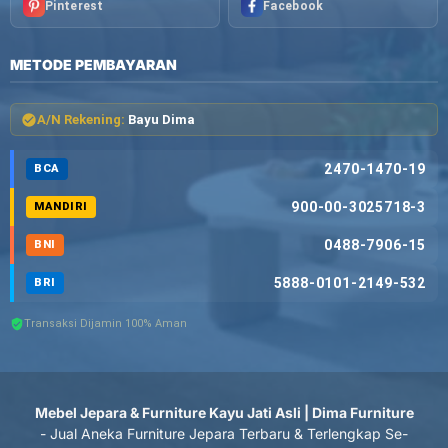
Pinterest
Facebook
METODE PEMBAYARAN
A/N Rekening:
Bayu Dima
2470-1470-19
BCA
900-00-3025718-3
MANDIRI
0488-7906-15
BNI
5888-0101-2149-532
BRI
Transaksi Dijamin 100% Aman
Mebel Jepara & Furniture Kayu Jati Asli | Dima Furniture
- Jual Aneka Furniture Jepara Terbaru & Terlengkap Se-