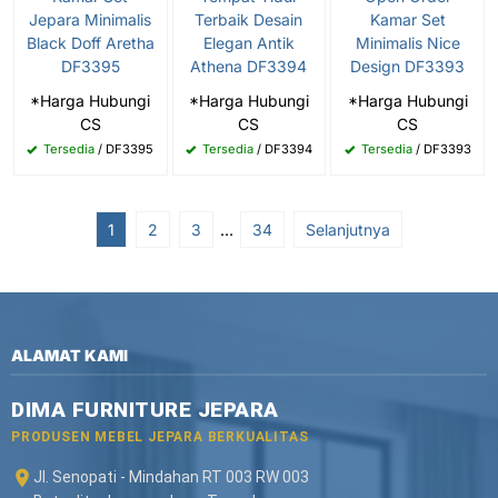
Jepara Minimalis
Terbaik Desain
Kamar Set
Black Doff Aretha
Elegan Antik
Minimalis Nice
DF3395
Athena DF3394
Design DF3393
*Harga Hubungi
*Harga Hubungi
*Harga Hubungi
CS
CS
CS
Tersedia
/ DF3395
Tersedia
/ DF3394
Tersedia
/ DF3393
1
2
3
…
34
Selanjutnya
ALAMAT KAMI
DIMA FURNITURE JEPARA
PRODUSEN MEBEL JEPARA BERKUALITAS
Jl. Senopati - Mindahan RT 003 RW 003