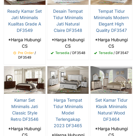
Ready Kamar Set
Desain Tempat
Tempat Tidur
Jati Minimalis
Tidur Minimalis
Minimalis Modern
Kualitas Grade A
Jati Natural
Elegant High
DF3549
Claire DF3548
Quality DF3547
*Harga Hubungi
*Harga Hubungi
*Harga Hubungi
CS
CS
CS
Pre Order
/
Tersedia
/ DF3548
Tersedia
/ DF3547
DF3549
Kamar Set
Harga Tempat
Set Kamar Tidur
Minimalis Jati
Tidur Minimalis
Klasik Minimalis
Classic Style
Model
Natural Wood
Retro DF3546
Terlengakap
DF3464
2023 DF3465
*Harga Hubungi
*Harga Hubungi
CS
*Harga Hubungi
CS