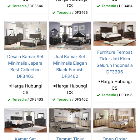
CS
Tersedia
/ DF3546
Tersedia
/ DF3464
Tersedia
/ DF3465
Furniture Tempat
Desain Kamar Set
Jual Kamar Set
Tidur Jati Kirim
Minimalis Jepara
Minimalis Elegan
Seluruh Indonesia
Best Collection
Black Furnish
DF3396
DF3463
DF3462
*Harga Hubungi
*Harga Hubungi
*Harga Hubungi
CS
CS
CS
Tersedia
/ DF3396
Tersedia
/ DF3463
Tersedia
/ DF3462
Kamar Set
Tempat Tidur
Open Order