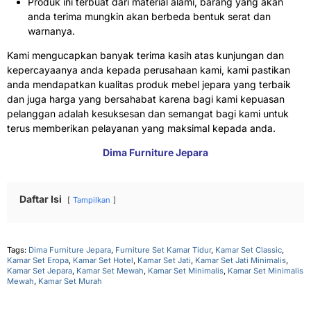
Produk ini terbuat dari material alami, barang yang akan
anda terima mungkin akan berbeda bentuk serat dan
warnanya.
Kami mengucapkan banyak terima kasih atas kunjungan dan
kepercayaanya anda kepada perusahaan kami, kami pastikan
anda mendapatkan kualitas produk mebel jepara yang terbaik
dan juga harga yang bersahabat karena bagi kami kepuasan
pelanggan adalah kesuksesan dan semangat bagi kami untuk
terus memberikan pelayanan yang maksimal kepada anda.
Dima Furniture Jepara
Daftar Isi
Tampilkan
Tags:
Dima Furniture Jepara
,
Furniture Set Kamar Tidur
,
Kamar Set Classic
,
Kamar Set Eropa
,
Kamar Set Hotel
,
Kamar Set Jati
,
Kamar Set Jati Minimalis
,
Kamar Set Jepara
,
Kamar Set Mewah
,
Kamar Set Minimalis
,
Kamar Set Minimalis
Mewah
,
Kamar Set Murah