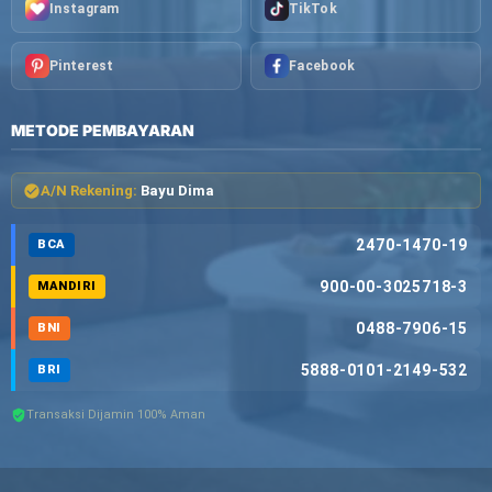
Instagram
TikTok
Pinterest
Facebook
METODE PEMBAYARAN
A/N Rekening:
Bayu Dima
2470-1470-19
BCA
900-00-3025718-3
MANDIRI
0488-7906-15
BNI
5888-0101-2149-532
BRI
Transaksi Dijamin 100% Aman